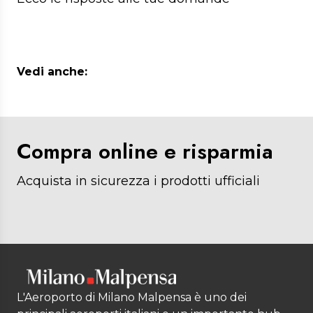
con disabilità in corso di validità;
documento di identità della persona con
disabilità;
titolo di viaggio del titolare del
Vedi anche:
contrassegno riportante la data di
partenza.
Compra online e risparmia
Acquista in sicurezza i prodotti ufficiali
L'Aeroporto di Milano Malpensa è uno dei