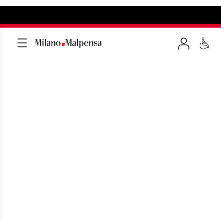
LE NOSTRE PIAZZE
Le aree dedicate a marchi e ai punti
ristoro d'eccellenza italiana e
internazionale