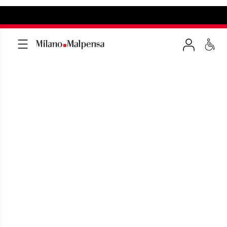
BAR E RISTORANTI A
MILANO MALPENSA
Tantissimi punti di ristoro gustosi per
stuzzicare il tuo appetito