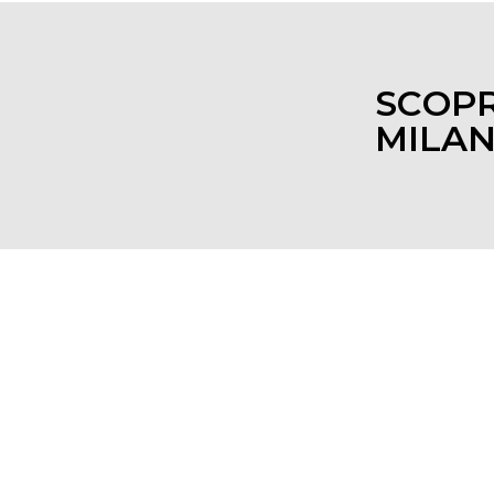
SCOPR
MILA
ZE
enza, ai grandi brand del lusso
propongono le eccellenze della
ionale