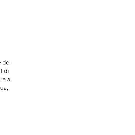
ng
e dei
1 di
re a
ua,