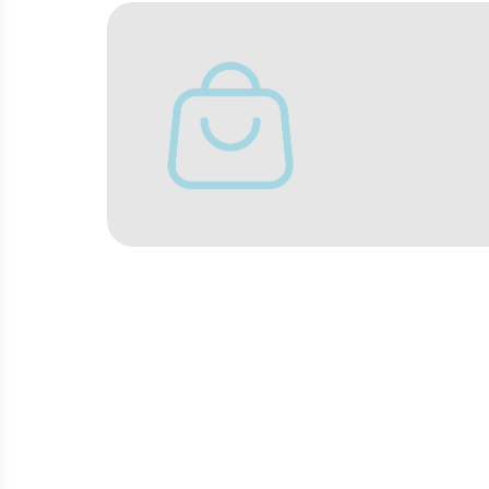
LE NOSTRE PIAZ
Dedicate ai marchi di tend
o alle aree di ristoro che 
cucina italiana e internaz