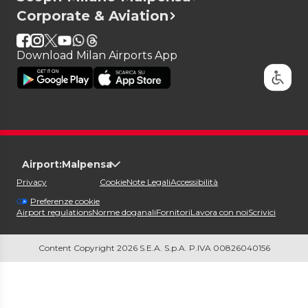
Corporate & Aviation
Download Milan Airports App
Airport:
Malpensa
Privacy
Cookie
Note Legali
Accessibilità
Preferenze cookie
Airport regulations
Norme doganali
Fornitori
Lavora con noi
Scrivici
Content Copyright 2026 S.E.A. S.p.A. P.IVA 00826040156